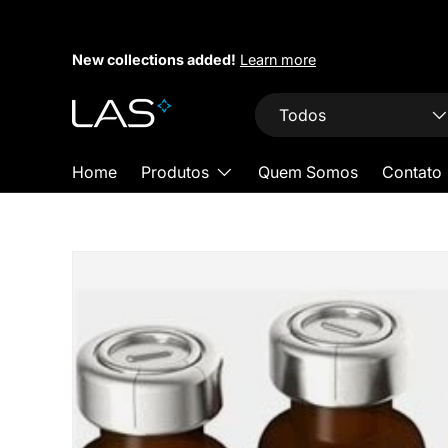
Pular para conteúdo
New collections added!
Learn more
Busca
Tipo do produto
Todos
Home
Produtos
Quem Somos
Contato
Pular para detalhes do produto