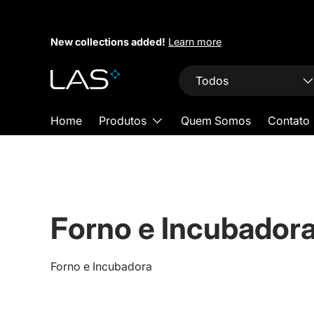
Pular para conteúdo
New collections added!
Learn more
Busca
Tipo do produto
Todos
Home
Produtos
Quem Somos
Contato
Forno e Incubador
Forno e Incubadora