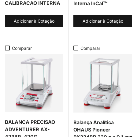
CALIBRACAO INTERNA
Interna InCal™
Adicionar à Cotação
Adicionar à Cotação
Comparar
Comparar
BALANCA PRECISAO
Balança Analítica
ADVENTURER AX-
OHAUS Pioneer
423BR, 420G
PX224BR 220 g x 0,1 mg