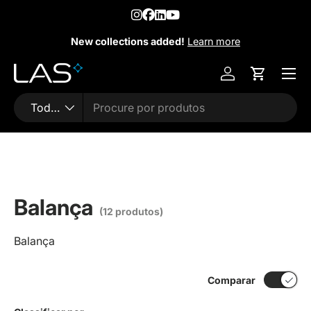
Pular para conteúdo
New collections added!
Learn more
Menu
Entrar
Carrinho
Busca
Tipo do produto
Todos
Balança
(12 produtos)
Balança
Comparar