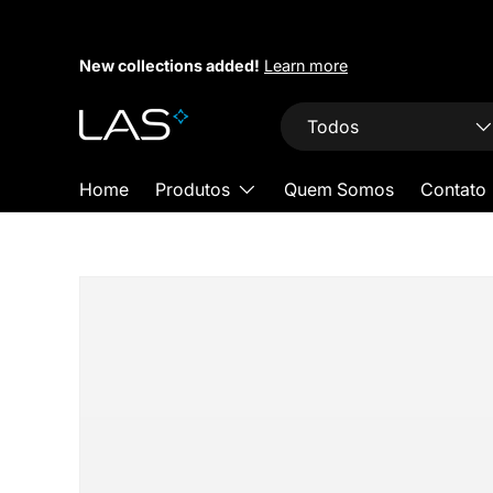
Pular para conteúdo
New collections added!
Learn more
Busca
Tipo do produto
Todos
Home
Produtos
Quem Somos
Contato
Pular para detalhes do produto