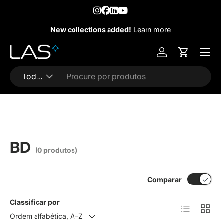
Pular para conteúdo
New collections added!
Learn more
Menu
Entrar
Carrinho
Busca
Tipo do produto
Todos
BD
(0 produtos)
Comparar
Classificar por
Lista
Grad
Ordem alfabética, A–Z